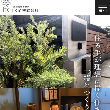
新築戸建て・注文住宅・自由設計・リノベーション（千葉市・船橋市）なら一級建築
お客様の想いを詰め込んだ家づくり。千葉市・船橋市の新築戸建て・注文住宅・自由設計・
新築戸建て・注文住宅・自由設計・リノベーション（千葉市・船橋市）の工務店なら一級建築