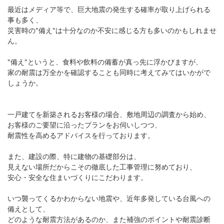
最近はメディア等で、巨大地震の発生する確率が取り上げられる
事も多く、
災害時の"備え"は十分なのか不安に感じる方も多いのかもしれませ
ん。
"備え"というと、食料や飲料の備蓄が真っ先に浮かびますが、
家の耐震は万全かを確認することも同時に考えてみてはいかがで
しょうか。
一戸建てを新築されるお客様の場合、敷地周辺の調査から始め、
お客様のご要望に沿ったプランをお伺いしつつ、
耐震性を高めるアドバイスを行っております。
また、建設の際、特に建物の基礎部分は、
見えない場所だからこその徹底した工事管理に努めており、
安心・安全な住まいづくりにこだわります。
いつ襲ってくるかわからない地震や、近年多発している台風への
備えとして、
どのような耐震方法があるのか、また補強のポイントや耐震診断