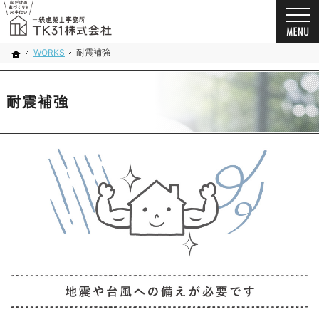
お客様の想いを詰め込んだ家づくり。千葉市・船橋市の新築戸建て・注文住宅・自由設計・
新築戸建て・注文住宅・自由設計・リノベーション（千葉市・船橋市）の工務店なら一級建築
WORKS
耐震補強
ホーム
耐震補強