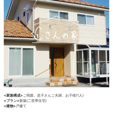
<家族構成>
ご両親、息子さんご夫婦、お子様(1人)
<プラン>
新築(二世帯住宅)
<建物>
戸建て