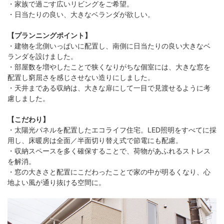
・家族で過ごす広いリビングをご希望。
・日当たりの良い、大きなベランダが欲しい。
【プランニングポイント】
・建物を北側いっぱいに配置し、南側に日当たりの良い大きなベ
ランダを設けました。
・部屋数を増やしたことで狭くなりがちな個室には、大きな窓を
配置し窮屈さを感じさせない造りにしました。
・天井まである収納は、大きな扉にして一目で見渡せるように考
慮しました。
【こだわり】
・太陽光パネルを配置したエコライフ住宅。LED照明をすべてに採
用し、床暖房は全面／半面切り替え式で節電にも配慮。
・収納スペースを多く確保することで、荷物があふれるストレス
を解消。
・窓の大きさと配置にこだわったことで家の中が明るくなり、心
地よい風が通り抜ける空間に。