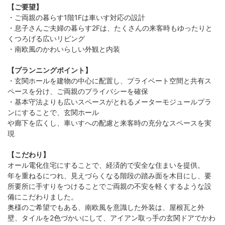
【ご要望】
・ご両親の暮らす1階1Fは車いす対応の設計
・息子さんご夫婦の暮らす2Fは、たくさんの来客時もゆったりと
くつろげる広いリビング
・南欧風のかわいらしい外観と内装
【プランニングポイント】
・玄関ホールを建物の中心に配置し、プライベート空間と共有ス
ペースを分け、ご両親のプライバシーを確保
・基本守法よりも広いスペースがとれるメーターモジュールプラ
ンにすることで、玄関ホール
や廊下を広くし、車いすへの配慮と来客時の充分なスペースを実
現
【こだわり】
オール電化住宅にすることで、経済的で安全な住まいを提供。
年を重ねるにつれ、見えづらくなる階段の踏み面を木目にし、要
所要所に手すりをつけることでご両親の不安を軽くするような設
備にこだわりました。
奥様のご希望でもある、南欧風を意識した外装は、屋根瓦と外
壁、タイルを2色づかいにして、アイアン取っ手の玄関ドアでかわ