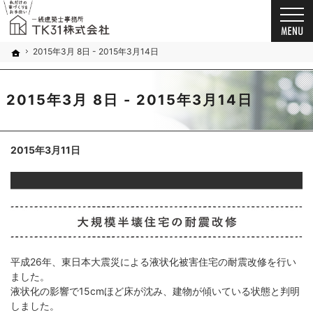
お客様の想いを詰め込んだ家づくり。千葉市・船橋市の新築戸建て・注文住宅・自由設計・
新築戸建て・注文住宅・自由設計・リノベーション（千葉市・船橋市）の工務店なら一級建築
2015年3月 8日 - 2015年3月14日
ホーム
2015年3月 8日 - 2015年3月14日
2015年3月11日
平成26年、東日本大震災による液状化被害住宅の耐震改修を行い
ました。
液状化の影響で15cmほど床が沈み、建物が傾いている状態と判明
しました。