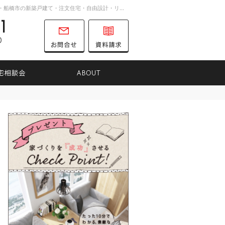
お客様の想いを詰め込んだ家づくり。千葉市・船橋市の新築戸建て・注文住宅・自由設計・リノベーションを手がける工務店ならTK31へ。
047-701-8731
営業時間
お問合せ
資料請求
9:00～16:00
定休日
土曜日
日曜日
りのヒント
住宅相談会
ABOUT
047-701-8731
営業時
お問合せ
資料請求
間
9:00
～
16:00
定休日
土曜日
日曜日
ビル改修工事