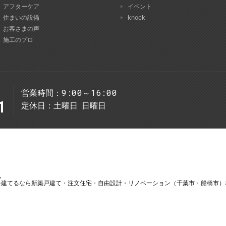
アフターケア
イベント
住まいの設備
knock
お客さまの声
施工のプロ
9:00～16:00
営業時間
1
定休日
土曜日
日曜日
を
建てるなら新築戸建て・注文住宅・自由設計・リノベーション（千葉市・船橋市）な