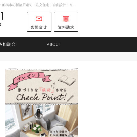
お客様の想いを詰め込んだ家づくり。千葉市・船橋市の新築戸建て・注文住宅・自由設計・リノベーションを手がける工務店ならTK31へ。
047-701-8731
営業時間
お問合せ
資料請求
9:00～16:00
定休日
土曜日
日曜日
りのヒント
住宅相談会
ABOUT
047-701-8731
営業時
お問合せ
資料請求
間
9:00
～
16:00
定休日
土曜日
日曜日