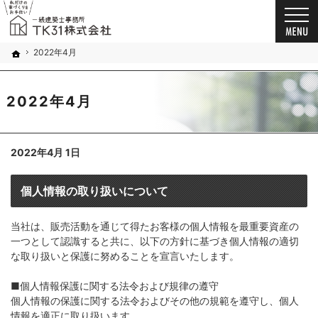
お客様の想いを詰め込んだ家づくり。千葉市・船橋市の新築戸建て・注文住宅・自由設計・
新築戸建て・注文住宅・自由設計・リノベーション（千葉市・船橋市）の工務店なら一級建築
2022年4月
ホーム
2022年4月
2022年4月 1日
個人情報の取り扱いについて
当社は、販売活動を通じて得たお客様の個人情報を最重要資産の
一つとして認識すると共に、以下の方針に基づき個人情報の適切
な取り扱いと保護に努めることを宣言いたします。
■個人情報保護に関する法令および規律の遵守
個人情報の保護に関する法令およびその他の規範を遵守し、個人
情報を適正に取り扱います。