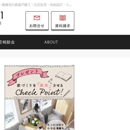
お客様の想いを詰め込んだ家づくり。千葉市・船橋市の新築戸建て・注文住宅・自由設計・リノベーションを手がける工務店ならTK31へ。
047-701-8731
営業時間
お問合せ
資料請求
9:00～16:00
定休日
土曜日
日曜日
りのヒント
住宅相談会
ABOUT
047-701-8731
営業時
お問合せ
資料請求
間
9:00
～
16:00
定休日
土曜日
日曜日