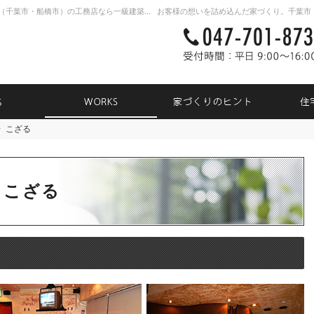
新築戸建て・注文住宅・自由設計・リノベーション（千葉市・船橋市）の工務店なら一級建築士事務所TK31
NEWS
WORKS
家づく
〉こざる
ー〉こざる
〉こざる