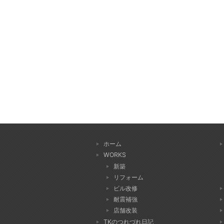
ホーム
WORKS
新築
リフォーム
ビル改修
耐震補強
店舗改装
TKのつれづれ日記