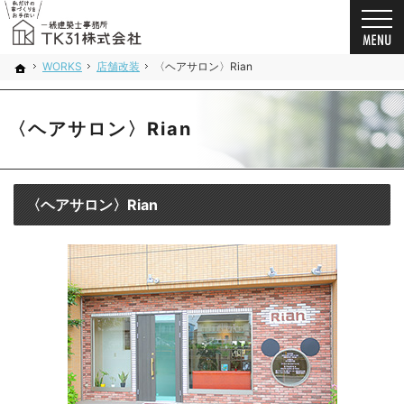
お客様の想いを詰め込んだ家づくり。千葉市・船橋市の新築戸建て・注文住宅・自由設計・
新築戸建て・注文住宅・自由設計・リノベーション（千葉市・船橋市）の工務店なら一級建築
WORKS
店舗改装
〈ヘアサロン〉Rian
ホーム
〈ヘアサロン〉Rian
〈ヘアサロン〉Rian