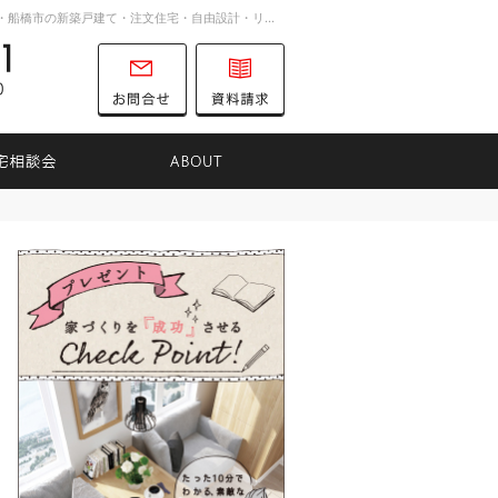
お客様の想いを詰め込んだ家づくり。千葉市・船橋市の新築戸建て・注文住宅・自由設計・リノベーションを手がける工務店ならTK31へ。
047-701-8731
営業時間
お問合せ
資料請求
9:00～16:00
定休日
土曜日
日曜日
りのヒント
住宅相談会
ABOUT
047-701-8731
営業時
お問合せ
資料請求
間
9:00
～
16:00
定休日
土曜日
日曜日
TKのつれづれ日記