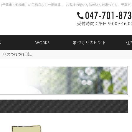
新築戸建て・注文住宅・自由設計・リノベーション（千葉市・船橋市）の工務店なら一級建築士事務所TK31
NEWS
WORKS
家づく
で
TKのつれづれ日記
TKのつれづれ日記