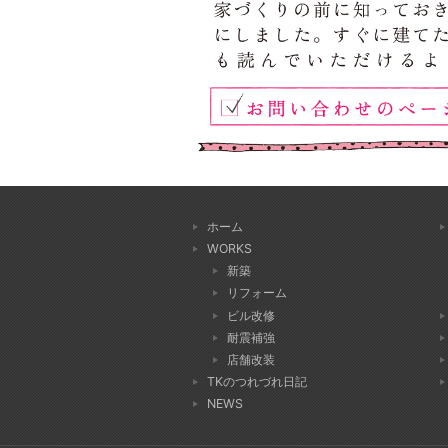
ホーム
WORKS
新築
リフォーム
ビル改修
耐震補強
店舗改装
TKのつれづれ日記
NEWS