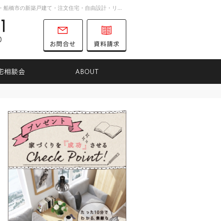
お客様の想いを詰め込んだ家づくり。千葉市・船橋市の新築戸建て・注文住宅・自由設計・リノベーションを手がける工務店ならTK31へ。
047-701-8731
営業時間
お問合せ
資料請求
9:00～16:00
定休日
土曜日
日曜日
りのヒント
住宅相談会
ABOUT
047-701-8731
営業時
お問合せ
資料請求
間
9:00
～
16:00
定休日
土曜日
日曜日