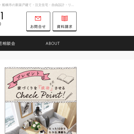
お客様の想いを詰め込んだ家づくり。千葉市・船橋市の新築戸建て・注文住宅・自由設計・リノベーションを手がける工務店ならTK31へ。
047-701-8731
営業時間
お問合せ
資料請求
9:00～16:00
定休日
土曜日
日曜日
りのヒント
住宅相談会
ABOUT
047-701-8731
営業時
お問合せ
資料請求
間
9:00
～
16:00
定休日
土曜日
日曜日