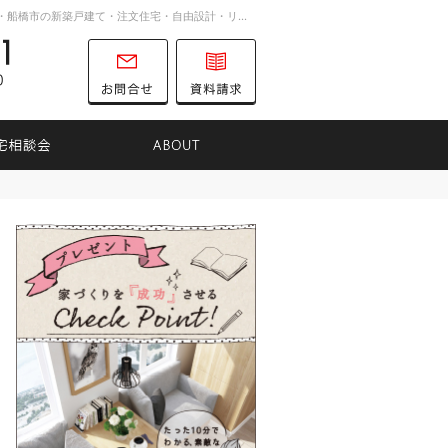
お客様の想いを詰め込んだ家づくり。千葉市・船橋市の新築戸建て・注文住宅・自由設計・リノベーションを手がける工務店ならTK31へ。
047-701-8731
営業時間
お問合せ
資料請求
9:00～16:00
定休日
土曜日
日曜日
りのヒント
住宅相談会
ABOUT
047-701-8731
営業時
お問合せ
資料請求
間
9:00
～
16:00
定休日
土曜日
日曜日
耐震補強