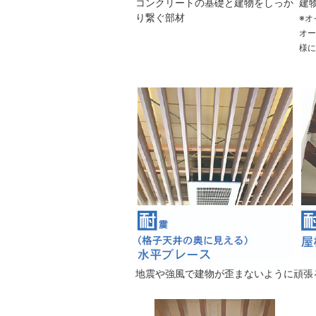
コンクリートの基礎と建物をしっか
建
り繋ぐ部材
※オ
オ
様
地震や強風で建物が歪まないように頑張